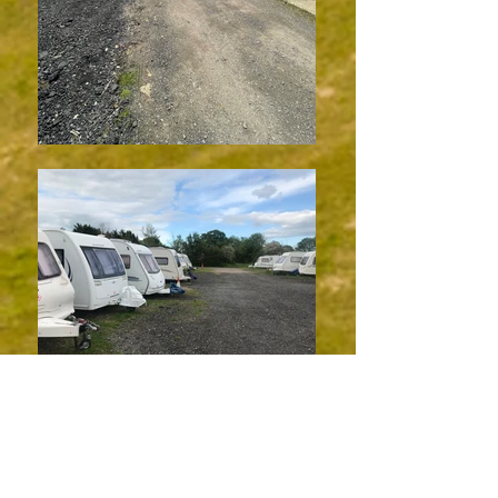
01666 860241
admin@swindoncaravanstorage
.co.uk